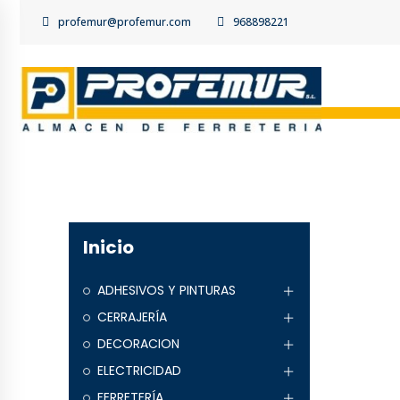
profemur@profemur.com
968898221
Inicio
ADHESIVOS Y PINTURAS
CERRAJERÍA
DECORACION
ELECTRICIDAD
FERRETERÍA