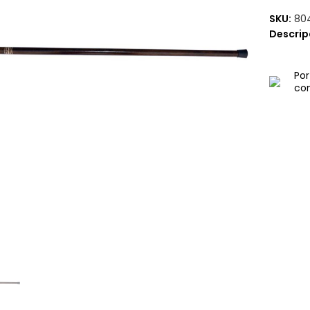
SKU:
80
Descrip
Por
con
az click para ampliar