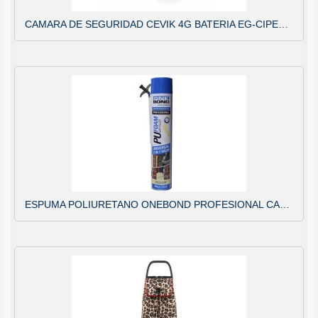
CAMARA DE SEGURIDAD CEVIK 4G BATERIA EG-CIPEXT4G002
ESPUMA POLIURETANO ONEBOND PROFESIONAL CANULA Y PISTOLA 750ML. 17000017397