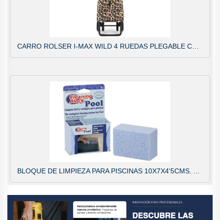
CARRO ROLSER I-MAX WILD 4 RUEDAS PLEGABLE CAMEL IMX565
BLOQUE DE LIMPIEZA PARA PISCINAS 10X7X4'5CMS. AZMARK