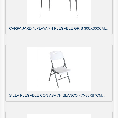
CARPA JARDIN/PLAYA 7H PLEGABLE GRIS 300X300CMS. 76207
SILLA PLEGABLE CON ASA 7H BLANCO 47X58X87CM. BLANCO 75897