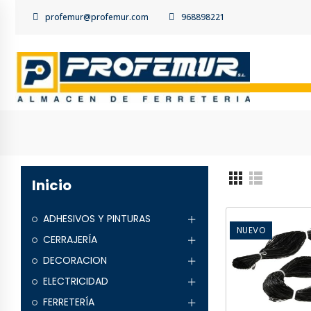
profemur@profemur.com
968898221
Inicio
ADHESIVOS Y PINTURAS
NUEVO
CERRAJERÍA
DECORACION
ELECTRICIDAD
FERRETERÍA