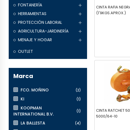
FONTANERÍA
CINTA RAFIA NEGR
(1'9KGS.APROX.)
HERRAMIENTAS
PROTECCIÓN LABORAL
AGRICULTURA-JARDINERÍA
MENAJE Y HOGAR
OUTLET
Marca
FCO. MOÑINO
(2)
KI
(1)
KOOPMAN
CINTA RATCHET 5
(1)
INTERNATIONAL B.V.
5000/64-10
LA BALLESTA
(4)