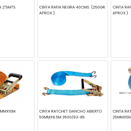
A 2'5MTS.
CINTA RAFIA NEGRA 40CMS. (250GR.
CINTA RA
APROX.)
APROX.)
0MMX10M
CINTA RATCHET GANCHO ABIERTO
CINTA R
50MMX8.5M 3500/63-85
25MMX5MT