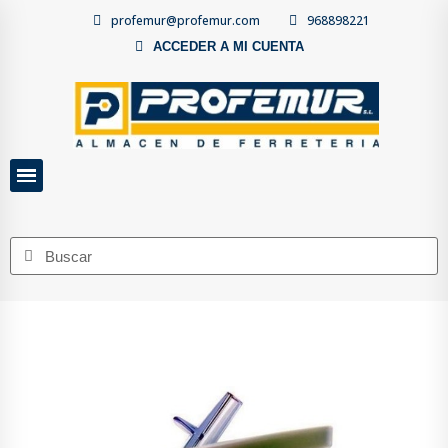
profemur@profemur.com
968898221
ACCEDER A MI CUENTA