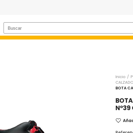
Inicio
P
CALZADO
BOTA CA
BOTA
Nº39
Añad
Referen