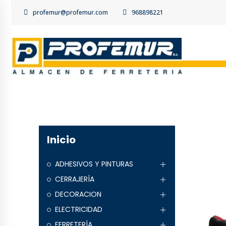
profemur@profemur.com
968898221
Inicio
ADHESIVOS Y PINTURAS
CERRAJERÍA
DECORACION
ELECTRICIDAD
FERRETERÍA