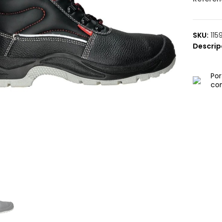
SKU:
115
Descrip
Por
con
az click para ampliar